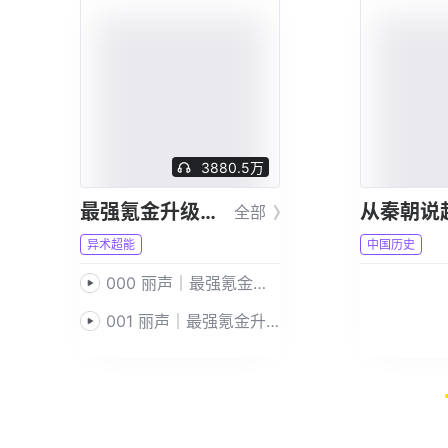
3880.5万
最强氪金升级系统
全部
异术超能
中国历史
：巴菲特致股东的信)》上架，欢迎试听
000 丽声｜最强氪金升级系统｜片花
)》上架，欢迎试听
001 丽声｜最强氪金升级系统｜夏家小奴仆